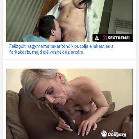
Felizgult nagymama takarítónő kipucolja a lakást és a
farkakat is, majd elélveznek az arcára