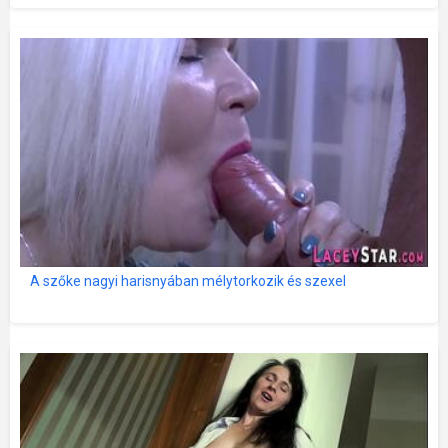
A szőke nagyi harisnyában mélytorkozik és szexel