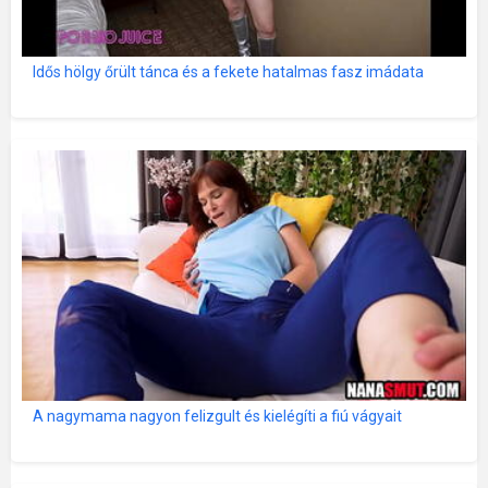
Idős hölgy őrült tánca és a fekete hatalmas fasz imádata
A nagymama nagyon felizgult és kielégíti a fiú vágyait