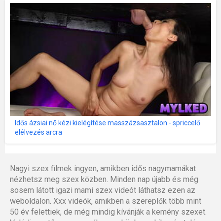
Idős ázsiai nő kézi kielégítése masszázsasztalon - spriccelő
elélvezés arcra
Nagyi szex filmek ingyen, amikben idős nagymamákat
nézhetsz meg szex közben. Minden nap újabb és még
sosem látott igazi mami szex videót láthatsz ezen az
weboldalon. Xxx videók, amikben a szereplők több mint
50 év felettiek, de még mindig kívánják a kemény szexet.