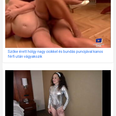
Szőke érett hölgy nagy cicikkel és bundás puncijával kanos
férfi után vágyakozik