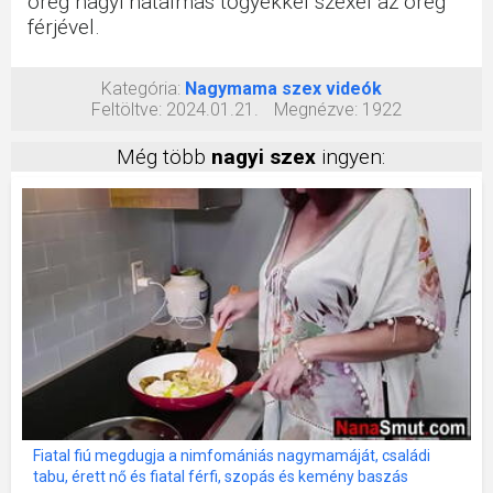
öreg nagyi hatalmas tőgyekkel szexel az öreg
férjével.
Kategória:
Nagymama szex videók
Feltöltve:
2024.01.21.
Megnézve:
1922
Még több
nagyi szex
ingyen:
Fiatal fiú megdugja a nimfomániás nagymamáját, családi
tabu, érett nő és fiatal férfi, szopás és kemény baszás