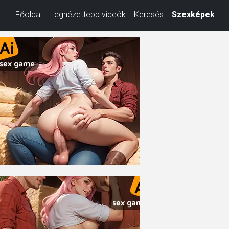
Főoldal
Legnézettebb videók
Keresés
Szexképek