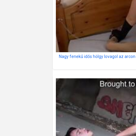
Nagy fenekű idős hölgy lovagol az arcon