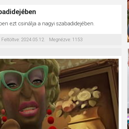
abadidejében
ben ezt csinálja a nagyi szabadidejében.
Feltöltve:
2024.05.12.
Megnézve:
1153