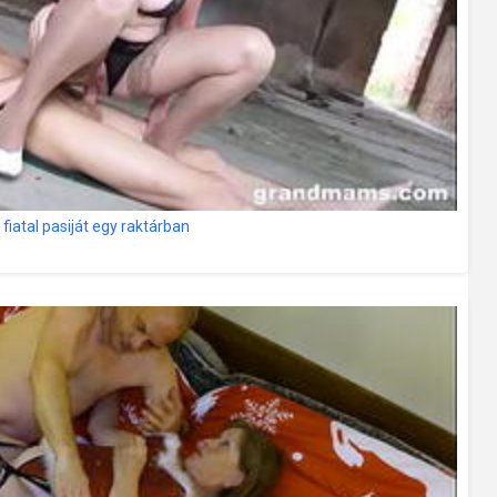
iatal pasiját egy raktárban