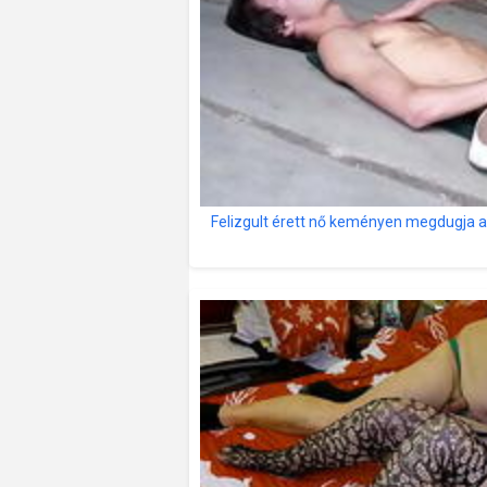
Felizgult érett nő keményen megdugja a f