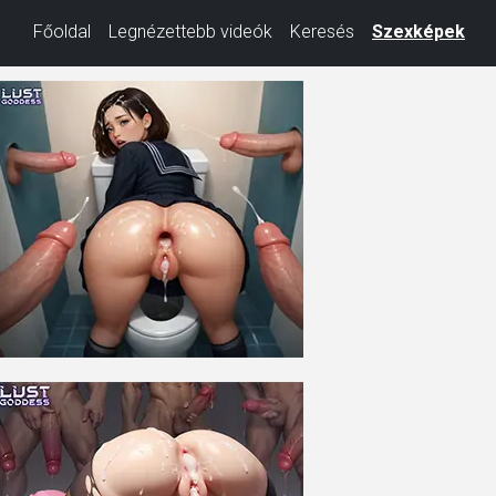
Főoldal
Legnézettebb videók
Keresés
Szexképek