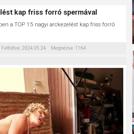
ést kap friss forró spermával
ben a TOP 15 nagyi arckezelést kap friss forró
Feltöltve:
2024.05.24.
Megnézve:
1164