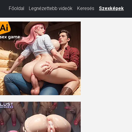
Főoldal
Legnézettebb videók
Keresés
Szexképek