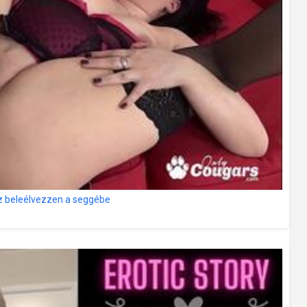
sz beleélvezzen a seggébe