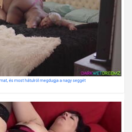
imat, és most hátulról megdugja a nagy seggét