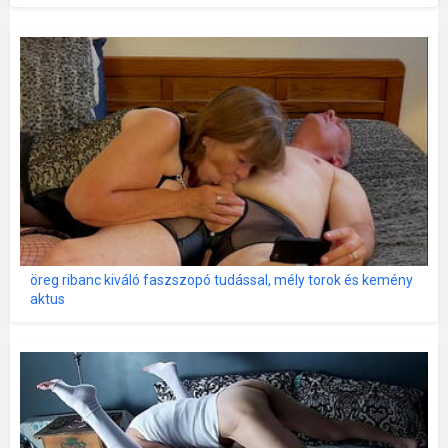
öreg ribanc kiváló faszszopó tudással, mély torok és kemény
aktus