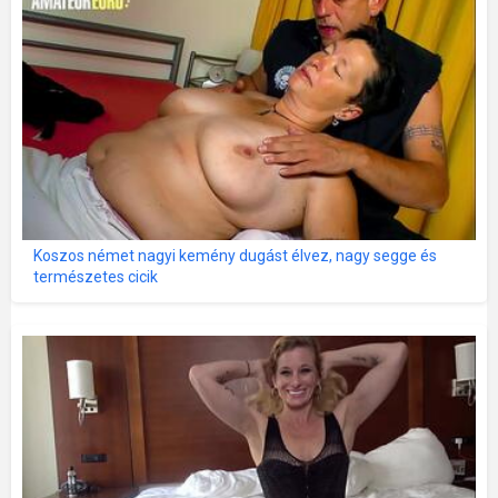
Koszos német nagyi kemény dugást élvez, nagy segge és
természetes cicik