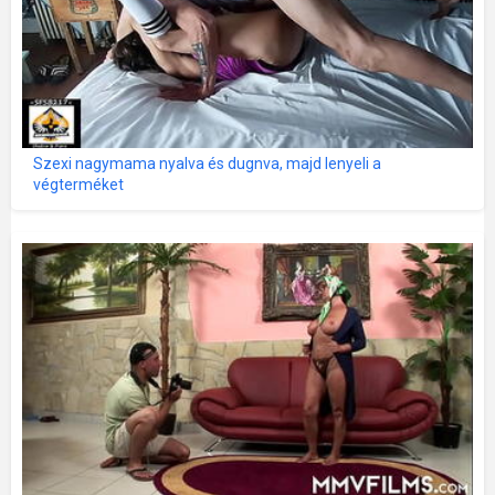
Szexi nagymama nyalva és dugnva, majd lenyeli a
végterméket