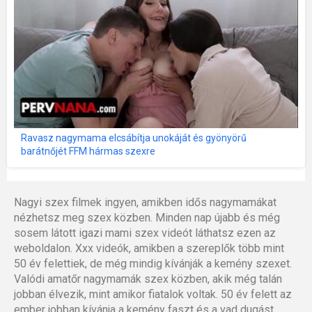
Ravasz nagymama elcsábítja unokáját és gyönyörű
barátnőjét FFM hármas szexre
Nagyi szex filmek ingyen, amikben idős nagymamákat
nézhetsz meg szex közben. Minden nap újabb és még
sosem látott igazi mami szex videót láthatsz ezen az
weboldalon. Xxx videók, amikben a szereplők több mint
50 év felettiek, de még mindig kívánják a kemény szexet.
Valódi amatőr nagymamák szex közben, akik még talán
jobban élvezik, mint amikor fiatalok voltak. 50 év felett az
ember jobban kívánja a kemény faszt és a vad dugást.