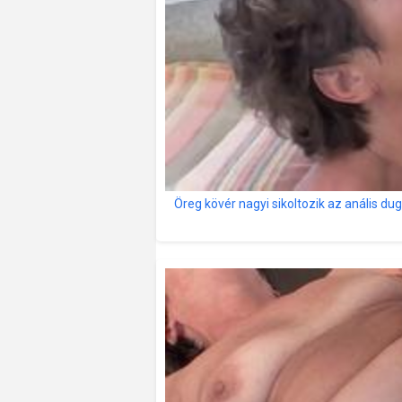
Öreg kövér nagyi sikoltozik az anális du