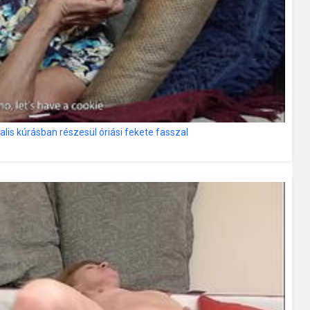
is kúrásban részesül óriási fekete fasszal