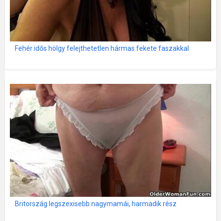
Fehér idős hölgy felejthetetlen hármas fekete faszakkal
Britország legszexisebb nagymamái, harmadik rész