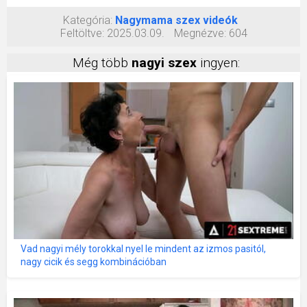
Kategória:
Nagymama szex videók
Feltöltve:
2025.03.09.
Megnézve:
604
Még több
nagyi szex
ingyen:
Vad nagyi mély torokkal nyel le mindent az izmos pasitól,
nagy cicik és segg kombinációban