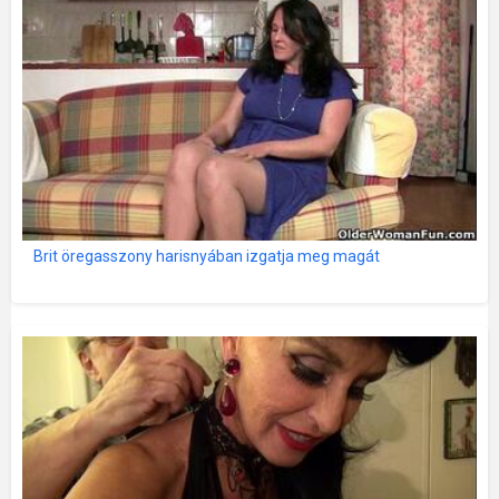
Brit öregasszony harisnyában izgatja meg magát