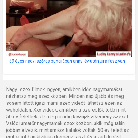
89 éves nagyi szőrös puncijában annyi év után újra fasz van
Nagyi szex filmek ingyen, amikben idős nagymamákat
nézhetsz meg szex közben. Minden nap újabb és még
sosem látott igazi mami szex videót láthatsz ezen az
weboldalon. Xxx videók, amikben a szereplők több mint
50 év felettiek, de még mindig kívánják a kemény szexet.
Valódi amatőr nagymamák szex közben, akik még talán
jobban élvezik, mint amikor fiatalok voltak. 50 év felett az
ember jobban kívánja a kemény faszt és a vad dugást.