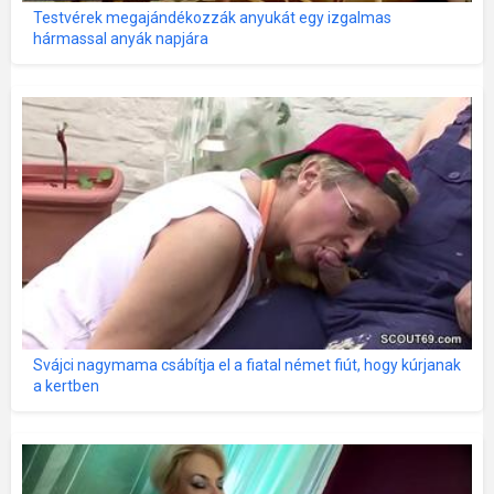
Testvérek megajándékozzák anyukát egy izgalmas
hármassal anyák napjára
Svájci nagymama csábítja el a fiatal német fiút, hogy kúrjanak
a kertben