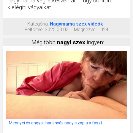
nagymama végre készen áll... úgy döntött,
kielégíti vágyaikat.
Kategória:
Nagymama szex videók
Feltöltve:
2025.03.03.
Megnézve:
1024
Még több
nagyi szex
ingyen:
Mennyei és angyali harisnyás nagyi szopja a faszt