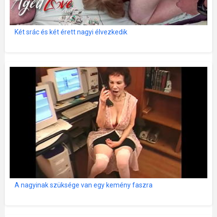
Két srác és két érett nagyi élvezkedik
A nagyinak szüksége van egy kemény faszra