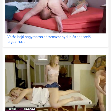
Vörös hajú nagymama háromszor nyel le és spriccelő
orgazmusa