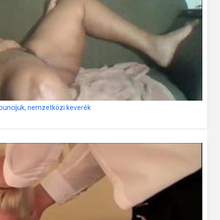
uncijuk, nemzetközi keverék