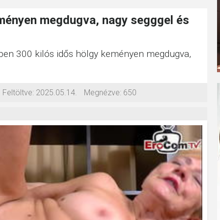
eményen megdugva, nagy segggel és
iben 300 kilós idős hölgy keményen megdugva,
Feltöltve:
2025.05.14.
Megnézve:
650