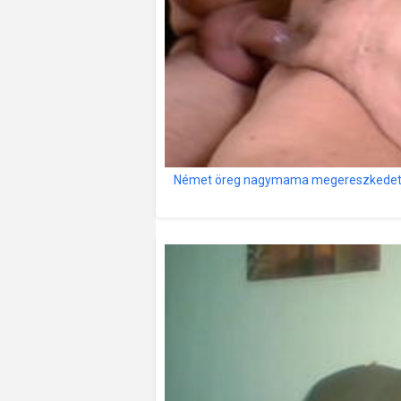
Német öreg nagymama megereszkedett 