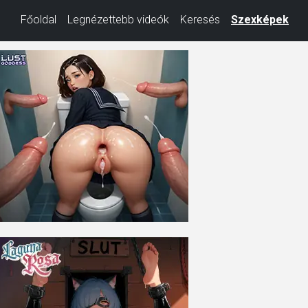
Főoldal
Legnézettebb videók
Keresés
Szexképek