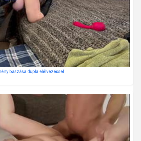
ény baszása dupla elélvezéssel