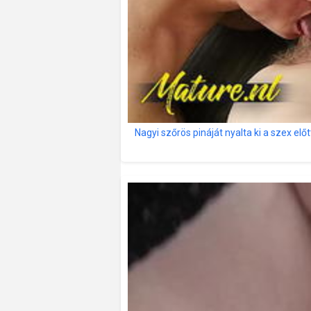
Nagyi szőrös pináját nyalta ki a szex előtt