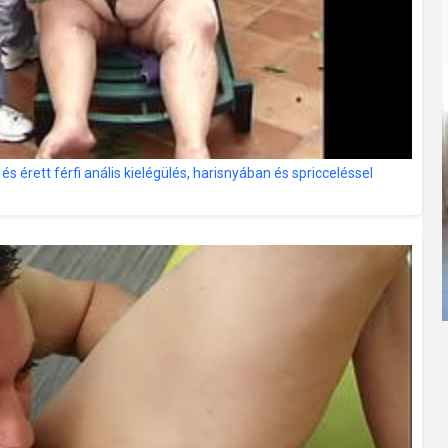
s érett férfi anális kielégülés, harisnyában és spricceléssel