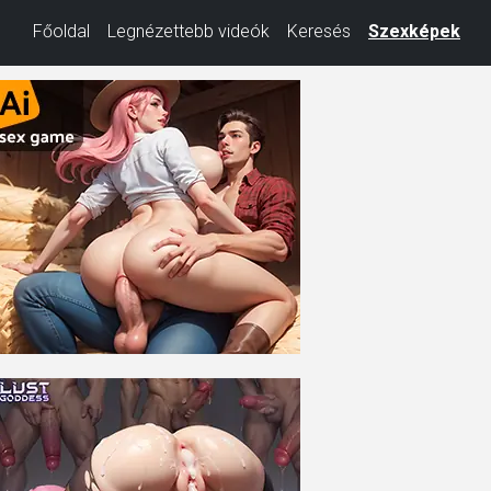
Főoldal
Legnézettebb videók
Keresés
Szexképek