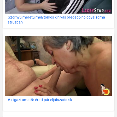
Szörnyű méretű mélytorkos kihívás öregedő hölggyel roma
stílusban
Az igazi amatőr érett pár eljátszadozik