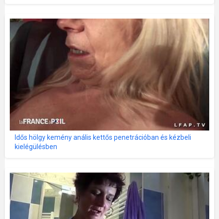
Idős hölgy kemény anális kettős penetrációban és kézbeli
kielégülésben