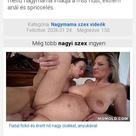
mellű nagymama imádja a friss húst, extrém
anál és spriccelés.
Kategória:
Nagymama szex videók
Feltöltve:
2026.01.24.
Megnézve:
150
Még több
nagyi szex
ingyen:
Fiatal fickó és érett nő nagy cicikkel, anyukával