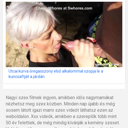
Utcai kurva öregasszony első alkalommal szopja le a
kuncsaftját a járdán
Nagyi szex filmek ingyen, amikben idős nagymamákat
nézhetsz meg szex közben. Minden nap újabb és még
sosem látott igazi mami szex videót láthatsz ezen az
weboldalon. Xxx videók, amikben a szereplők több mint
50 év felettiek, de még mindig kívánják a kemény szexet.