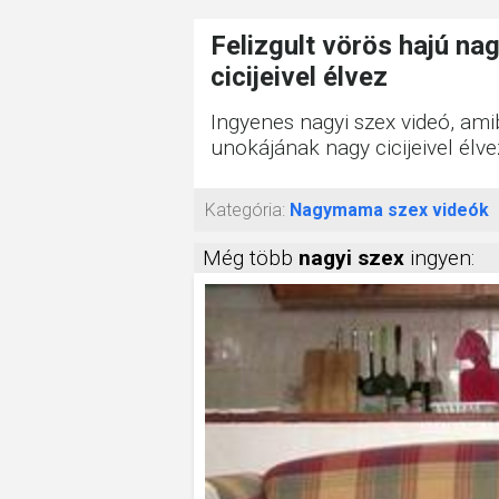
Felizgult vörös hajú n
cicijeivel élvez
Ingyenes nagyi szex videó, am
unokájának nagy cicijeivel élve
Kategória:
Nagymama szex videók
Még több
nagyi szex
ingyen: