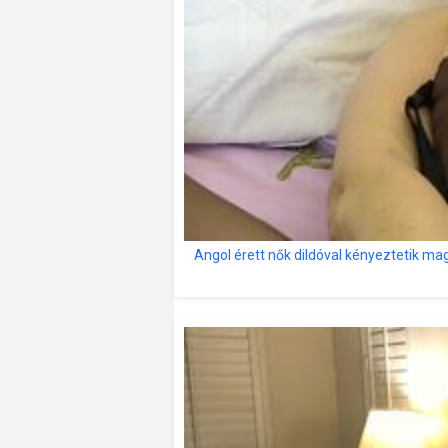
Angol érett nők dildóval kényeztetik ma