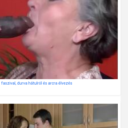
aszival, durva hátulról és arcra élvezés