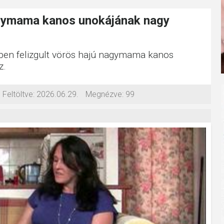
agymama kanos unokájának nagy
iben felizgult vörös hajú nagymama kanos
z.
Feltöltve:
2026.06.29.
Megnézve:
99