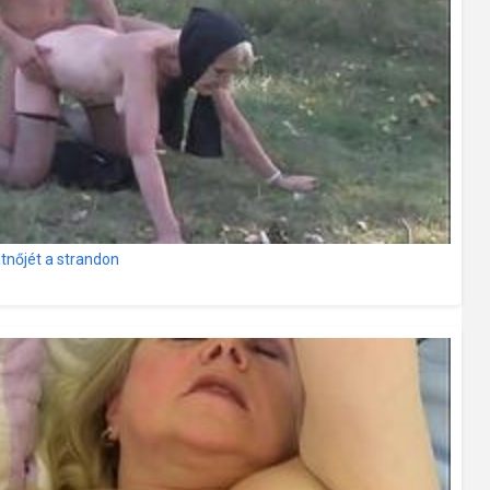
átnőjét a strandon