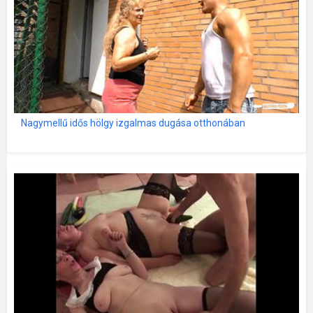
Nagymellű idős hölgy izgalmas dugása otthonában