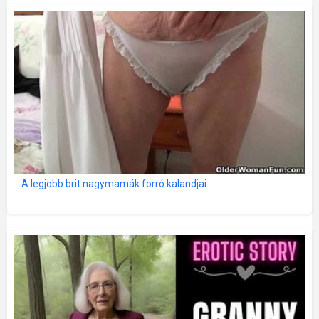
A legjobb brit nagymamák forró kalandjai