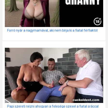
Forró nyár a nagymamával, aki nem bírja ki a fiatal férfiaktól
Papi szereti nézni ahogyan a felesége szexel a fiatal sráccal