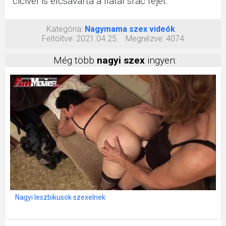
cicivel is elcsavarta a fiatal srác fejét.
Kategória:
Nagymama szex videók
Feltöltve:
2021.04.25.
Megnézve:
4074
Még több
nagyi szex
ingyen:
Nagyi leszbikusok szexelnek